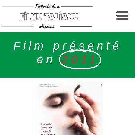
Film présenté
en
2011